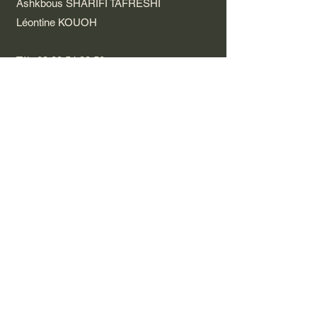
Ashkbous SHARIFI TAFRESHI
Léontine KOUOH
Tél :
03 89 54 38 50
Port :
06 50 70 42 08
Consultation au cabinet uniquement sur
Rendez-vous
CABINET INFIRMIER :
M-Josiane HELL
Anaïs KAMINSKY
Betty SOUTTRE
Carole LUKAT
Yannick SCHAMM
Emmanuelle ROTA GRAZIOSI